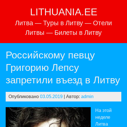
Перейти
LITHUANIA.EE
к
содержимому
Литва — Туры в Литву — Отели
Литвы — Билеты в Литву
Российскому певцу
Григорию Лепсу
запретили въезд в Литву
Опубликовано
03.05.2019
| Автор:
admin
На этой
неделе
Литва