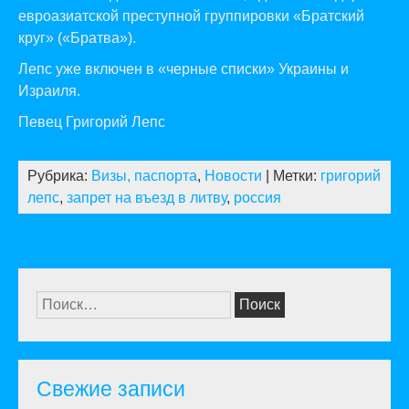
евроазиатской преступной группировки «Братский
круг» («Братва»).
Лепс уже включен в «черные списки» Украины и
Израиля.
Певец Григорий Лепс
Рубрика:
Визы, паспорта
,
Новости
| Метки:
григорий
лепс
,
запрет на въезд в литву
,
россия
Найти:
Свежие записи