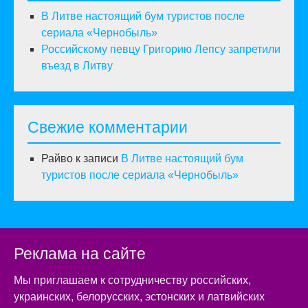
В Литве настоящий бум туристов после
сериала «Чернобыль»
Российскому певцу Григорию Лепсу запретили
въезд в Литву
Свежие комментарии
Райво
к записи
В Литве настоящий бум
туристов после сериала «Чернобыль»
Реклама на сайте
Мы приглашаем к сотрудничеству российских,
украинских, белорусских, эстонских и латвийских